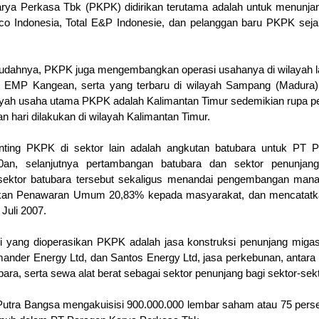
ya Perkasa Tbk (PKPK) didirikan terutama adalah untuk menunjan
ico Indonesia, Total E&P Indonesie, dan pelanggan baru PKPK sej
dahnya, PKPK juga mengembangkan operasi usahanya di wilayah lai
 EMP Kangean, serta yang terbaru di wilayah Sampang (Madura) 
ayah usaha utama PKPK adalah Kalimantan Timur sedemikian rupa
an hari dilakukan di wilayah Kalimantan Timur.
ing PKPK di sektor lain adalah angkutan batubara untuk PT 
0an, selanjutnya pertambangan batubara dan sektor penunjan
ektor batubara tersebut sekaligus menandai pengembangan man
an Penawaran Umum 20,83% kepada masyarakat, dan mencatat
Juli 2007.
ni yang dioperasikan PKPK adalah jasa konstruksi penunjang miga
mander Energy Ltd, dan Santos Energy Ltd, jasa perkebunan, antara 
ra, serta sewa alat berat sebagai sektor penunjang bagi sektor-sek
Putra Bangsa mengakuisisi 900.000.000 lembar saham atau 75 pers